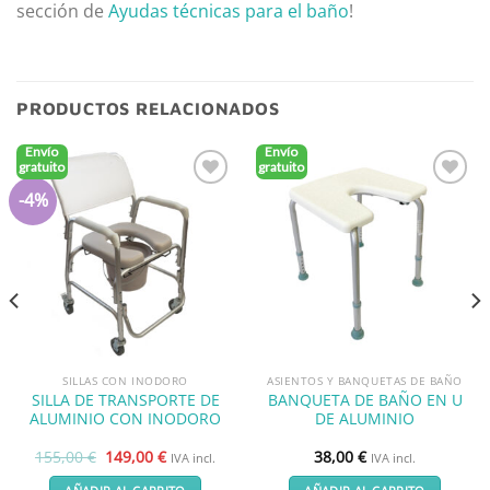
sección de
Ayudas técnicas para el baño
!
PRODUCTOS RELACIONADOS
Envío
Envío
gratuito
gratuito
-4%
Añadir
Añadir
a la
a la
lista de
lista de
deseos
deseos
SILLAS CON INODORO
ASIENTOS Y BANQUETAS DE BAÑO
SILLA DE TRANSPORTE DE
BANQUETA DE BAÑO EN U
ALUMINIO CON INODORO
DE ALUMINIO
El
El
155,00
€
149,00
€
38,00
€
IVA incl.
IVA incl.
precio
precio
original
actual