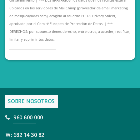
consentimiento | *** DESTINATARIOS: los datos que nos facilitas estarán
ubicados en los servidores de MailChimp (proveedor de email marketing
de masqueayudas.com); acogido al acuerdo EU-US Privacy Shield,
aprobado por el Comité Europeo de Protección de Datos. | ***
DERECHOS: por supuesto tienes derecho, entre otros, a acceder, rectificar,
limitar y suprimir tus datos.
SOBRE NOSOTROS
960 600 000
W: 682 14 30 82