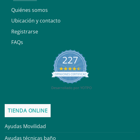
Quiénes somos
Ubicación y contacto
Registrarse
FAQs
227
4.6
star
OPINIONES CERTIFICADAS
rating
Desarrollado por YOTPO
TIENDA ONLINE
Ayudas Movilidad
Ayudas técnicas baño