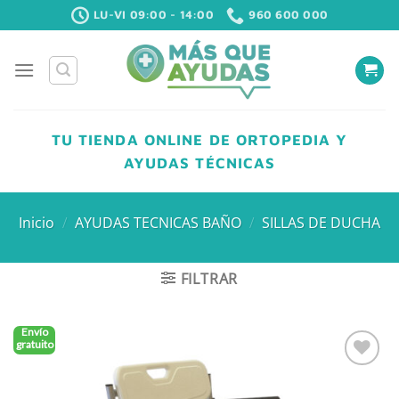
Saltar
LU-VI 09:00 - 14:00
960 600 000
al
contenido
TU TIENDA ONLINE DE ORTOPEDIA Y
AYUDAS TÉCNICAS
Inicio
/
AYUDAS TECNICAS BAÑO
/
SILLAS DE DUCHA
FILTRAR
Envío
gratuito
Añadir
a la