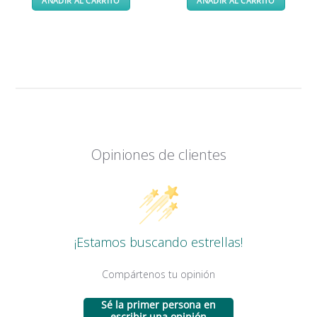
AÑADIR AL CARRITO
AÑADIR AL CARRITO
era:
es:
155,00 €.
149,00 €.
Opiniones de clientes
¡Estamos buscando estrellas!
Compártenos tu opinión
Sé la primer persona en
escribir una opinión