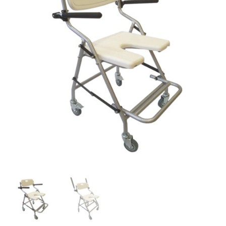
lista
de
deseos