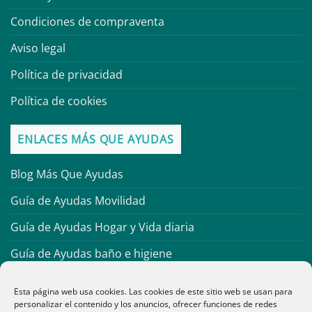
Condiciones de compraventa
Aviso legal
Política de privacidad
Política de cookies
ENLACES MÁS QUE AYUDAS
Blog Más Que Ayudas
Guía de Ayudas Movilidad
Guía de Ayudas Hogar y Vida diaria
Guía de Ayudas baño e higiene
Guía de Material Antiescaras
Esta página web usa cookies. Las cookies de este sitio web se usan para
personalizar el contenido y los anuncios, ofrecer funciones de redes
Guía de Ortopedia infantil