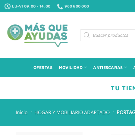
Saltar
LU-VI 09:00 - 14:00
960 600 000
al
contenido
Búsqueda
de
productos
OFERTAS
MOVILIDAD
ANTIESCARAS
TU TIE
Inicio
/
HOGAR Y MOBILIARIO ADAPTADO
/
PORTAG