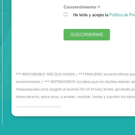
*
Consentimiento
He leído y acepto la
Política de Pr
*** RESPONSABLE: MÁS QUE AYUDAS | *** FINALIDAD: enviarte ofertas que 
consentimiento | *** DESTINATARIOS: los datos que nos facilitas estarán u
masqueayudas.com); acogido al acuerdo EU-US Privacy Shield, aprobado p
tienes derecho, entre otros, a acceder, rectificar, limitar y suprimir tus datos