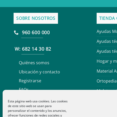
SOBRE NOSOTROS
TIENDA 
Ayudas Mo
960 600 000
Ayudas té
W: 682 14 30 82
Ayudas téc
Hogar y m
Quiénes somos
Material A
Ubicación y contacto
Registrarse
Ortopedia 
FAQs
Muletas y
Podología
227
Esta página web usa cookies. Las cookies
de este sitio web se usan para
Servicios 
personalizar el contenido y los anuncios,
4.6
ofrecer funciones de redes sociales y
star
OPINIONES CERTIFICADAS