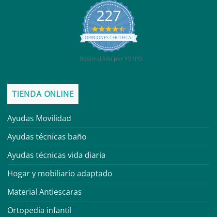
227
4.6
star
OPINIONES CERTIFICADAS
rating
Desarrollado por YOTPO
TIENDA ONLINE
Ayudas Movilidad
Ayudas técnicas baño
Ayudas técnicas vida diaria
Hogar y mobiliario adaptado
Material Antiescaras
Ortopedia infantil