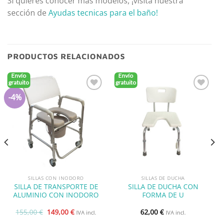
Si quieres conocer más modelos, ¡visita nuestra
sección de
Ayudas tecnicas para el baño
!
PRODUCTOS RELACIONADOS
Envío
Envío
gratuito
gratuito
-4%
Añadir
Añadir
a la
a la
lista de
lista de
deseos
deseos
SILLAS CON INODORO
SILLAS DE DUCHA
SILLA DE TRANSPORTE DE
SILLA DE DUCHA CON
ALUMINIO CON INODORO
FORMA DE U
El
El
155,00
€
149,00
€
62,00
€
IVA incl.
IVA incl.
precio
precio