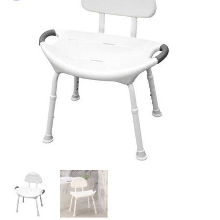
lista
de
deseos