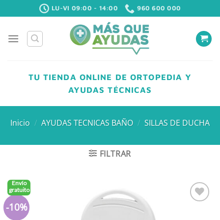
Saltar
LU-VI 09:00 - 14:00
960 600 000
al
contenido
TU TIENDA ONLINE DE ORTOPEDIA Y
AYUDAS TÉCNICAS
Inicio
/
AYUDAS TECNICAS BAÑO
/
SILLAS DE DUCHA
FILTRAR
Envío
gratuito
-10%
Añadir
a la