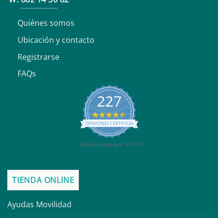
Quiénes somos
Ubicación y contacto
Registrarse
FAQs
227
4.6
star
OPINIONES CERTIFICADAS
rating
Desarrollado por YOTPO
TIENDA ONLINE
Ayudas Movilidad