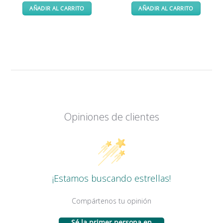
original
actual
AÑADIR AL CARRITO
AÑADIR AL CARRITO
era:
es:
155,00 €.
149,00 €.
Opiniones de clientes
¡Estamos buscando estrellas!
Compártenos tu opinión
Sé la primer persona en