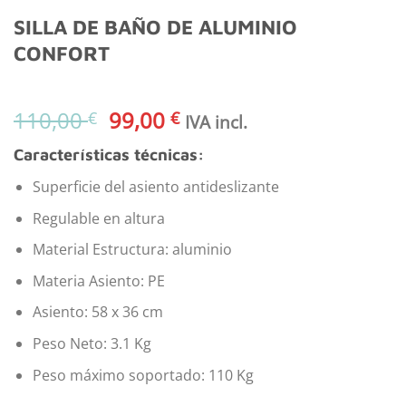
SILLA DE BAÑO DE ALUMINIO
CONFORT
El
El
110,00
99,00
€
€
IVA incl.
precio
precio
Características técnicas:
original
actual
era:
es:
Superficie del asiento antideslizante
110,00 €.
99,00 €.
Regulable en altura
Material Estructura: aluminio
Materia Asiento: PE
Asiento: 58 x 36 cm
Peso Neto: 3.1 Kg
Peso máximo soportado: 110 Kg