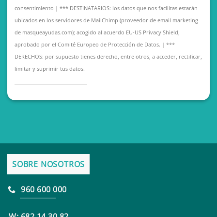
consentimiento | *** DESTINATARIOS: los datos que nos facilitas estarán
ubicados en los servidores de MailChimp (proveedor de email marketing
de masqueayudas.com); acogido al acuerdo EU-US Privacy Shield,
aprobado por el Comité Europeo de Protección de Datos. | ***
DERECHOS: por supuesto tienes derecho, entre otros, a acceder, rectificar,
limitar y suprimir tus datos.
SOBRE NOSOTROS
960 600 000
W: 682 14 30 82