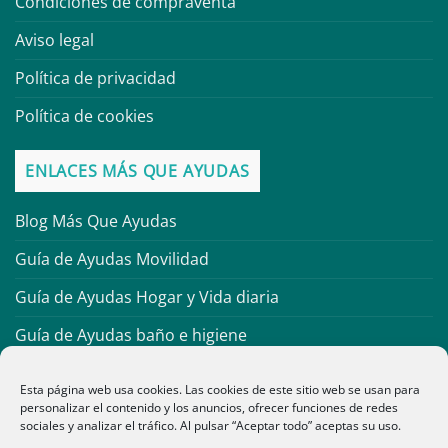
Condiciones de compraventa
Aviso legal
Política de privacidad
Política de cookies
ENLACES MÁS QUE AYUDAS
Blog Más Que Ayudas
Guía de Ayudas Movilidad
Guía de Ayudas Hogar y Vida diaria
Guía de Ayudas baño e higiene
Guía de Material Antiescaras
Esta página web usa cookies. Las cookies de este sitio web se usan para
personalizar el contenido y los anuncios, ofrecer funciones de redes
Guía de Ortopedia infantil
sociales y analizar el tráfico. Al pulsar “Aceptar todo” aceptas su uso.