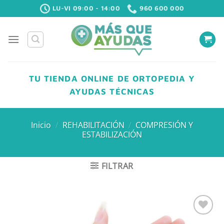
Saltar
LU-VI 09:00 - 14:00
960 600 000
al
contenido
TU TIENDA ONLINE DE ORTOPEDIA Y
AYUDAS TÉCNICAS
Inicio
/
REHABILITACIÓN
/
COMPRESIÓN Y
ESTABILIZACIÓN
FILTRAR