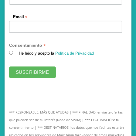
*
Email
*
Consentimiento
He leído y acepto la
Política de Privacidad
*** RESPONSABLE: MÁS QUE AYUDAS | *** FINALIDAD: enviarte ofertas
que pueden ser de su interés (Nada de SPAM) | *** LEGITIMACIÓN: tu
consentimiento | *** DESTINATARIOS: los datos que nos facilitas estarán
ubicados en los servidores de MailChimp (proveedor de email marketing