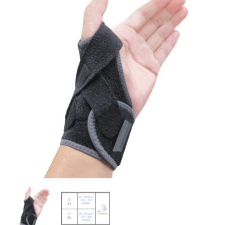
Añadir
a la
lista
de
deseos