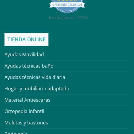
star
OPINIONES CERTIFICADAS
rating
Desarrollado por YOTPO
TIENDA ONLINE
Ayudas Movilidad
Ayudas técnicas baño
Ayudas técnicas vida diaria
Hogar y mobiliario adaptado
Material Antiescaras
Ortopedia infantil
Muletas y bastones