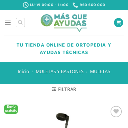
Saltar
LU-VI 09:00 - 14:00
960 600 000
al
contenido
TU TIENDA ONLINE DE ORTOPEDIA Y
AYUDAS TÉCNICAS
Inicio
/
MULETAS Y BASTONES
/
MULETAS
FILTRAR
Envío
gratuito
Añadir
a la