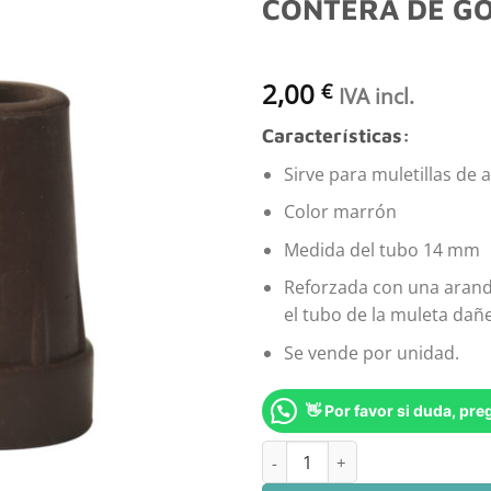
CONTERA DE G
Añadir
a la
2,00
€
lista
IVA incl.
de
deseos
Características:
Sirve para muletillas de
Color marrón
Medida del tubo 14 mm
Reforzada con una arande
el tubo de la muleta dañe
Se vende por unidad.
👋 Por favor si duda, pr
CONTERA DE GOMA MARRON c