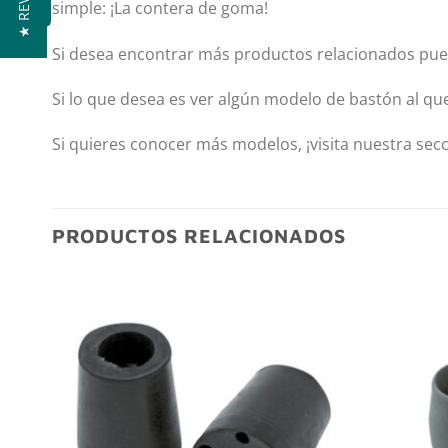
★ REVIEWS
simple: ¡La contera de goma!
Si desea encontrar más productos relacionados pue
Si lo que desea es ver algún modelo de bastón al qu
Si quieres conocer más modelos, ¡visita nuestra sec
PRODUCTOS RELACIONADOS
dir
Añadir
la
a la
sta
lista
e
de
eos
deseos