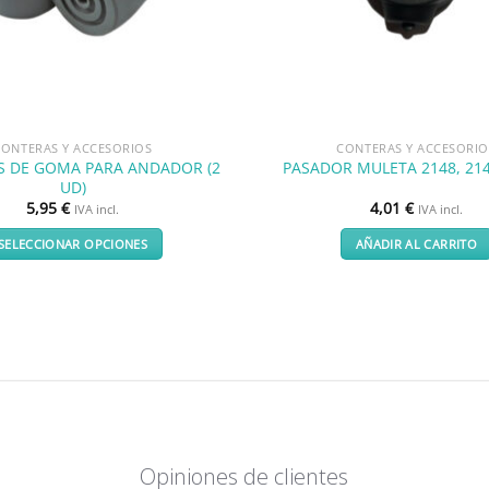
CONTERAS Y ACCESORIOS
CONTERAS Y ACCESORIO
 DE GOMA PARA ANDADOR (2
PASADOR MULETA 2148, 214
UD)
5,95
€
4,01
€
IVA incl.
IVA incl.
SELECCIONAR OPCIONES
AÑADIR AL CARRITO
Este
producto
tiene
múltiples
variantes.
Las
opciones
se
pueden
Opiniones de clientes
elegir