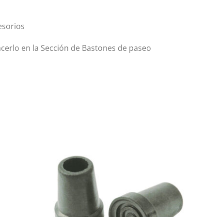
esorios
acerlo en la Sección de Bastones de paseo
Añadir
Añadir
a la
a la
lista
lista
de
de
deseos
deseos