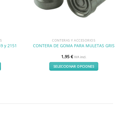
S
CONTERAS Y ACCESORIOS
9 y 2151
CONTERA DE GOMA PARA MULETAS GRIS
1,95
€
IVA incl.
SELECCIONAR OPCIONES
Este
producto
tiene
múltiples
variantes.
Las
opciones
se
pueden
elegir