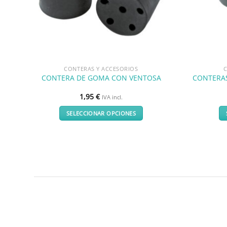
CONTERAS Y ACCESORIOS
CONTERAS
CONTERA DE GOMA CON VENTOSA
1,95
€
IVA incl.
SELECCIONAR OPCIONES
Este
producto
tiene
múltiples
variantes.
Las
opciones
se
pueden
elegir