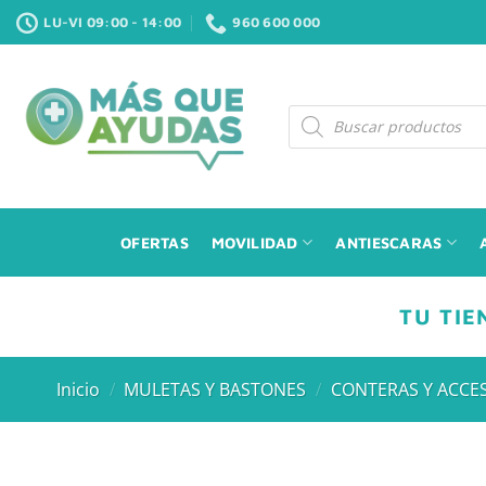
Saltar
LU-VI 09:00 - 14:00
960 600 000
al
contenido
Búsqueda
de
productos
OFERTAS
MOVILIDAD
ANTIESCARAS
TU TIE
Inicio
/
MULETAS Y BASTONES
/
CONTERAS Y ACCE