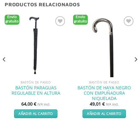
PRODUCTOS RELACIONADOS
Envío
Envío
gratuito
gratuito
Añadir
Añadir
a la
a la
lista de
lista de
deseos
deseos
BASTÓN DE PASEO
BASTÓN DE PASEO
BASTÓN PARAGUAS
BASTÓN DE HAYA NEGRO
REGULABLE EN ALTURA
CON EMPUÑADURA
NIQUELADA
64,00
€
49,01
€
IVA incl.
IVA incl.
AÑADIR AL CARRITO
AÑADIR AL CARRITO