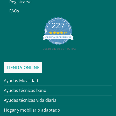
Registrarse
FAQs
227
4.6
star
OPINIONES CERTIFICADAS
rating
Desarrollado por YOTPO
TIENDA ONLINE
Ayudas Movilidad
Ayudas técnicas baño
Ayudas técnicas vida diaria
Hogar y mobiliario adaptado