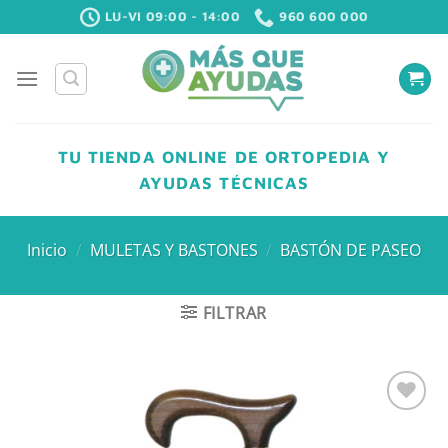
Saltar
LU-VI 09:00 - 14:00
960 600 000
al
contenido
TU TIENDA ONLINE DE ORTOPEDIA Y
AYUDAS TÉCNICAS
Inicio
/
MULETAS Y BASTONES
/
BASTÓN DE PASEO
FILTRAR
Añadir
a la