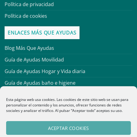
Política de privacidad
Política de cookies
ENLACES MÁS QUE AYUDAS
Blog Más Que Ayudas
Guía de Ayudas Movilidad
Guía de Ayudas Hogar y Vida diaria
Guía de Ayudas baño e higiene
Guía de Material Antiescaras
Esta página web usa cookies. Las cookies de este sitio web se usan para
personalizar el contenido y los anuncios, ofrecer funciones de redes
Guía de Ortopedia infantil
sociales y analizar el tráfico. Al pulsar “Aceptar todo” aceptas su uso.
Guía de Muletas y bastones
ACEPTAR COOKIES
Guía Protección COVID-19